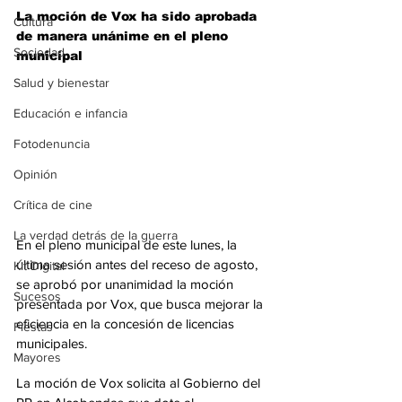
La moción de Vox ha sido aprobada 
Cultura
de manera unánime en el pleno 
Sociedad
municipal
Salud y bienestar
Educación e infancia
Fotodenuncia
Opinión
Crítica de cine
La verdad detrás de la guerra
En el pleno municipal de este lunes, la 
última sesión antes del receso de agosto, 
Kit Digital
se aprobó por unanimidad la moción 
Sucesos
presentada por Vox, que busca mejorar la 
eficiencia en la concesión de licencias 
Fiestas
municipales.
Mayores
La moción de Vox solicita al Gobierno del 