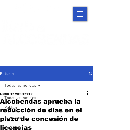
Entrada
Todas las noticias
Diario de Alcobendas
Todas las noticias
Alcobendas aprueba la
Política
reducción de días en el
Economía
plazo de concesión de
licencias
Deportes