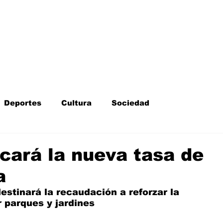
Inicio
Kit Digital
More
Deportes
Cultura
Sociedad
Fotodenuncia
Opinión
Crítica de cine
cará la nueva tasa de
a
l
Sucesos
Fiestas
Mayores
stinará la recaudación a reforzar la 
r parques y jardines