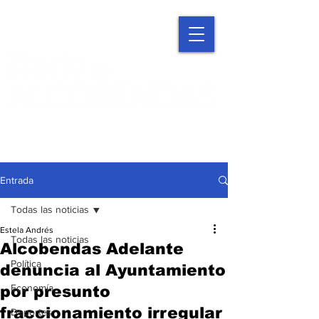
Entrada
Todas las noticias
Estela Andrés
Todas las noticias
Alcobendas Adelante
Política
denuncia al Ayuntamiento
Economía
por presunto
fraccionamiento irregular
Deportes