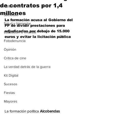
de contratos por 1,4
Cultura
millones
Sociedad
La formación acusa al Gobierno del 
Salud y bienestar
PP de dividir prestaciones para 
adjudicarlas por debajo de 15.000 
Educación e infancia
euros y evitar la licitación pública
Fotodenuncia
Opinión
Crítica de cine
La verdad detrás de la guerra
Kit Digital
Sucesos
Fiestas
Mayores
La formación política 
Alcobendas 