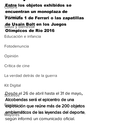
Entre los objetos exhibidos se 
Cultura
encuentran un monoplaza de 
Sociedad
Fórmula 1 de Ferrari o las zapatillas 
de Usain Bolt en los Juegos 
Salud y bienestar
Olímpicos de Río 2016
Educación e infancia
Fotodenuncia
Opinión
Crítica de cine
La verdad detrás de la guerra
Kit Digital
Desde el 26 de abril hasta el 31 de mayo
, 
Sucesos
Alcobendas será el epicentro de una 
Fiestas
exposición que reúne más de 200 objetos 
emblemáticos de las leyendas del deporte
, 
Mayores
según informó un comunicado oficial.