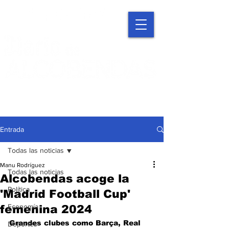
Entrada
Todas las noticias
Manu Rodríguez
Todas las noticias
Alcobendas acoge la
Política
'Madrid Football Cup'
Economía
femenina 2024
Grandes clubes como Barça, Real 
Deportes