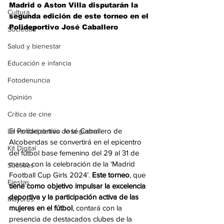
Madrid o Aston Villa disputarán la 
Cultura
segunda edición de este torneo en el 
Polideportivo José Caballero
Sociedad
Salud y bienestar
Educación e infancia
Fotodenuncia
Opinión
Crítica de cine
El Polideportivo José Caballero de 
La verdad detrás de la guerra
Alcobendas se convertirá en el epicentro 
Kit Digital
del fútbol base femenino del 29 al 31 de 
marzo con la celebración de la ‘Madrid 
Sucesos
Football Cup Girls 2024’. 
Este torneo
, que 
Fiestas
tiene como objetivo impulsar la excelencia 
deportiva y la participación activa de las 
Mayores
mujeres en el fútbol
, contará con la 
presencia de destacados clubes de la 