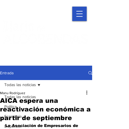
Entrada
Todas las noticias
Manu Rodríguez
Todas las noticias
AICA espera una
Política
reactivación económica a
Economía
partir de septiembre
La Asociación de Empresarios de 
Deportes