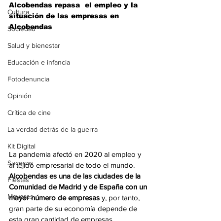
Alcobendas repasa  el empleo y la 
Cultura
situación de las empresas en 
Alcobendas
Sociedad
Salud y bienestar
Educación e infancia
Fotodenuncia
Opinión
Crítica de cine
La verdad detrás de la guerra
Kit Digital
La pandemia afectó en 2020 al empleo y 
Sucesos
al tejido empresarial de todo el mundo. 
Alcobendas es una de las ciudades de la 
Fiestas
Comunidad de Madrid y de España con un 
Mayores
mayor número de empresas 
y, por tanto, 
gran parte de su economía depende de 
esta gran cantidad de empresas. 