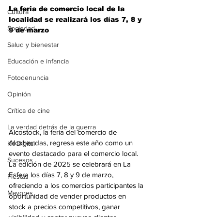
La feria de comercio local de la 
Cultura
localidad se realizará los días 7, 8 y 
Sociedad
9 de marzo
Salud y bienestar
Educación e infancia
Fotodenuncia
Opinión
Crítica de cine
La verdad detrás de la guerra
Alcostock, la feria del comercio de 
Alcobendas, regresa este año como un 
Kit Digital
evento destacado para el comercio local. 
Sucesos
La edición de 2025 se celebrará en La 
Esfera los días 7, 8 y 9 de marzo, 
Fiestas
ofreciendo a los comercios participantes la 
Mayores
oportunidad de vender productos en 
stock a precios competitivos, ganar 