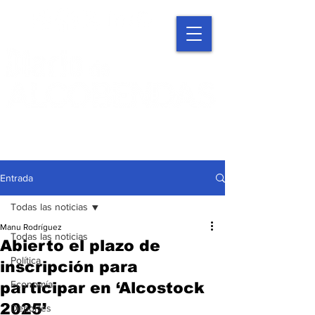
Entrada
Todas las noticias
Manu Rodríguez
Todas las noticias
Abierto el plazo de
Política
inscripción para
Economía
participar en ‘Alcostock
2025’
Deportes