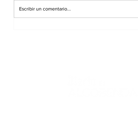
Escribir un comentario...
El PSOE exige al
Alcob
Gobierno local que
plazo
solicite fondos
para 
estatales para
conci
climatizar los colegios
curso
de Alcobendas
Aviso Legal
Polític