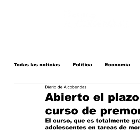
Todas las noticias
Política
Economía
Diario de Alcobendas
Salud y bienestar
Educación e infancia
Abierto el plazo
curso de premo
La verdad detrás de la guerra
Kit Digita
El curso, que es totalmente gra
adolescentes en tareas de mon