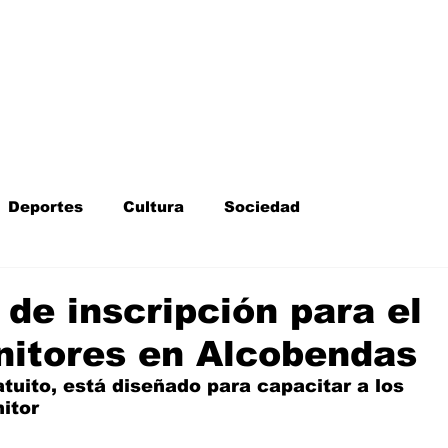
Inicio
Kit Digital
More
Deportes
Cultura
Sociedad
Fotodenuncia
Opinión
Crítica de cine
 de inscripción para el
nitores en Alcobendas
l
Sucesos
Fiestas
Mayores
tuito, está diseñado para capacitar a los 
itor