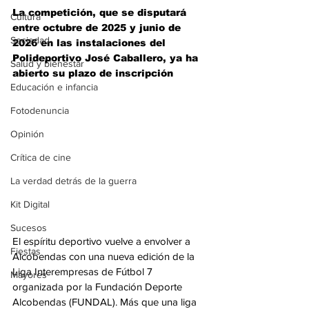
La competición, que se disputará 
Cultura
entre octubre de 2025 y junio de 
Sociedad
2026 en las instalaciones del 
Polideportivo José Caballero, ya ha 
Salud y bienestar
abierto su plazo de inscripción
Educación e infancia
Fotodenuncia
Opinión
Crítica de cine
La verdad detrás de la guerra
Kit Digital
Sucesos
El espíritu deportivo vuelve a envolver a 
Fiestas
Alcobendas con una nueva edición de la 
Liga Interempresas de Fútbol 7 
Mayores
organizada por la Fundación Deporte 
Alcobendas (FUNDAL). Más que una liga 