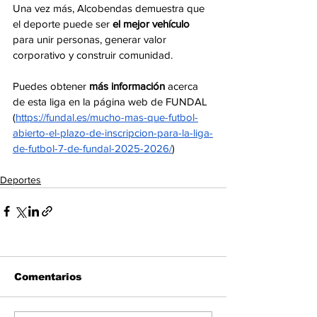
Una vez más, Alcobendas demuestra que 
el deporte puede ser 
el mejor vehículo
para unir personas, generar valor 
corporativo y construir comunidad.
Puedes obtener 
más información
 acerca 
de esta liga en la página web de FUNDAL 
(
https://fundal.es/mucho-mas-que-futbol-
abierto-el-plazo-de-inscripcion-para-la-liga-
de-futbol-7-de-fundal-2025-2026/
) 
Deportes
Comentarios