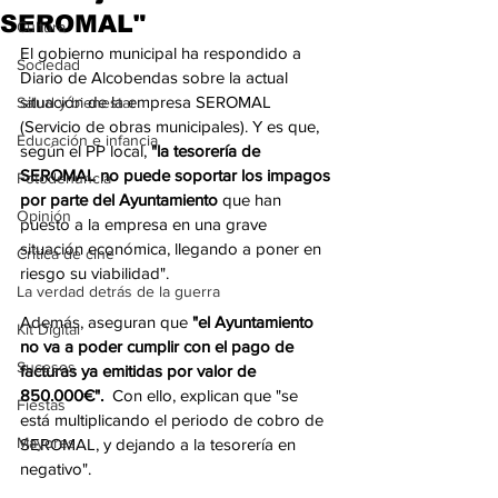
SEROMAL"
Cultura
El gobierno municipal ha respondido a 
Sociedad
Diario de Alcobendas sobre la actual 
situación de la empresa SEROMAL 
Salud y bienestar
(Servicio de obras municipales). Y es que, 
Educación e infancia
según el PP local, 
"la tesorería de 
SEROMAL no puede soportar los impagos 
Fotodenuncia
por parte del Ayuntamiento 
que han 
Opinión
puesto a la empresa en una grave 
situación económica, llegando a poner en 
Crítica de cine
riesgo su viabilidad".
La verdad detrás de la guerra
Además, aseguran que 
"el Ayuntamiento 
Kit Digital
no va a poder cumplir con el pago de 
Sucesos
facturas ya emitidas por valor de 
850.000€". 
 Con ello, explican que "se 
Fiestas
está multiplicando el periodo de cobro de 
Mayores
SEROMAL, y dejando a la tesorería en 
negativo". 